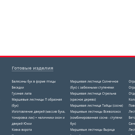
Готовые изделия
Балясины бук в форме птицы
Маршевая лестница Солнечное
Огр
Беседки
(бук) с забежными ступенями
Огр
Гусиная лапа
Маршевая лестница Стрельна
Отд
8
Маршевые лестницы П образная
(красное дерево)
Коло
(бук)
Маршевая лестница Тайцы (сосна)
Пов
Изготовление дверей (массив бука,
Маршевые лестницы Всеволожск
Лес
тонировка лак) + наличники окон и
(комбинированная сосна - ступени
Бет
дверей Юкки
бук)
Санк
Ковка ворота
Маршевые лестницы Вырица
Лес