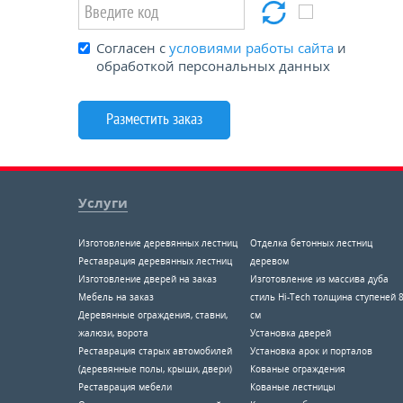
Согласен с
условиями работы сайта
и
обработкой персональных данных
Услуги
Изготовление деревянных лестниц
Отделка бетонных лестниц
Реставрация деревянных лестниц
деревом
Изготовление дверей на заказ
Изготовление из массива дуба
Мебель на заказ
стиль Hi-Tech толщина ступеней 
Деревянные ограждения, ставни,
см
жалюзи, ворота
Установка дверей
Реставрация старых автомобилей
Установка арок и порталов
(деревянные полы, крыши, двери)
Кованые ограждения
Реставрация мебели
Кованые лестницы