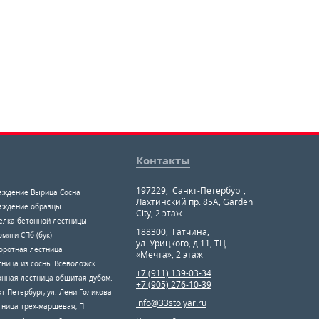
Контакты
197229
,
Санкт-Петербург
,
аждение Вырица Сосна
Лахтинский пр. 85А, Garden
аждение образцы
City, 2 этаж
елка бетонной лестницы
188300
,
Гатчина
,
мяги СПб (бук)
ул. Урицкого, д.11, ТЦ
оротная лестница
«Мечта», 2 этаж
тница из сосны Всеволожск
+7 (911) 139-03-34
онная лестница обшитая дубом.
+7 (905) 276-10-39
т-Петербург, ул. Лени Голикова
info@33stolyar.ru
тница трех-маршевая, П