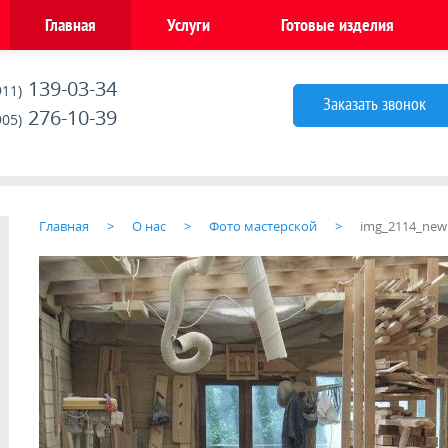
Главная
Услуги
Готовые изделия
139-03-34
911)
Заказать звонок
276-10-39
905)
Главная
О нас
Фото мастерской
img_2114_new