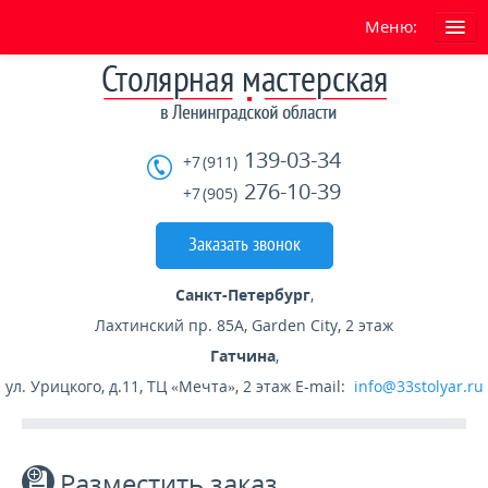
Меню:
ГЛАВНАЯ
О нас
139-03-34
+7 (911)
Условия работы сайта
276-10-39
+7 (905)
УСЛУГИ
Заказать звонок
ГОТОВЫЕ ИЗДЕЛИЯ
Санкт-Петербург
,
Лахтинский пр. 85А, Garden City, 2 этаж
ГАРАНТИЯ
Гатчина
,
ул. Урицкого, д.11, ТЦ «Мечта», 2 этаж
E-mail:
info@33stolyar.ru
СКИДКИ
При заказе двух лестниц скидка -15%
Разместить заказ
При заказе в декабре скидка -20%