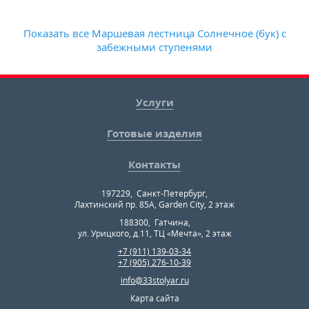
Показать все Маршевая лестница Солнечное (бук) с
забежными ступенями
Услуги
Готовые изделия
Контакты
197229
,
Санкт-Петербург
,
Лахтинский пр. 85А, Garden City, 2 этаж
188300
,
Гатчина
,
ул. Урицкого, д.11, ТЦ «Мечта», 2 этаж
+7 (911) 139-03-34
+7 (905) 276-10-39
info@33stolyar.ru
Карта сайта