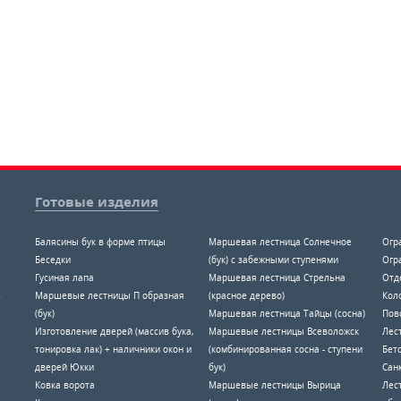
Готовые изделия
Балясины бук в форме птицы
Маршевая лестница Солнечное
Огр
Беседки
(бук) с забежными ступенями
Огр
Гусиная лапа
Маршевая лестница Стрельна
Отд
8
Маршевые лестницы П образная
(красное дерево)
Коло
(бук)
Маршевая лестница Тайцы (сосна)
Пов
Изготовление дверей (массив бука,
Маршевые лестницы Всеволожск
Лес
тонировка лак) + наличники окон и
(комбинированная сосна - ступени
Бет
дверей Юкки
бук)
Санк
Ковка ворота
Маршевые лестницы Вырица
Лес