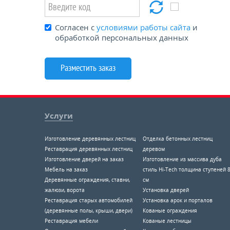
Согласен с
условиями работы сайта
и
обработкой персональных данных
Услуги
Изготовление деревянных лестниц
Отделка бетонных лестниц
Реставрация деревянных лестниц
деревом
Изготовление дверей на заказ
Изготовление из массива дуба
Мебель на заказ
стиль Hi-Tech толщина ступеней 
Деревянные ограждения, ставни,
см
жалюзи, ворота
Установка дверей
Реставрация старых автомобилей
Установка арок и порталов
(деревянные полы, крыши, двери)
Кованые ограждения
Реставрация мебели
Кованые лестницы