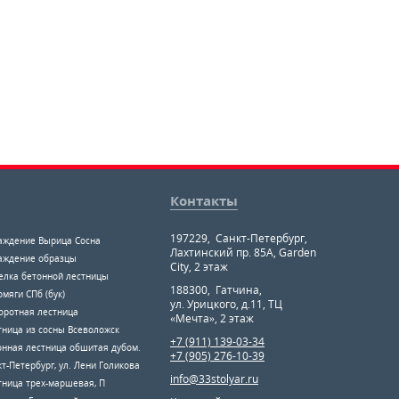
Контакты
197229
,
Санкт-Петербург
,
аждение Вырица Сосна
Лахтинский пр. 85А, Garden
аждение образцы
City, 2 этаж
елка бетонной лестницы
188300
,
Гатчина
,
мяги СПб (бук)
ул. Урицкого, д.11, ТЦ
оротная лестница
«Мечта», 2 этаж
тница из сосны Всеволожск
+7 (911) 139-03-34
онная лестница обшитая дубом.
+7 (905) 276-10-39
т-Петербург, ул. Лени Голикова
info@33stolyar.ru
тница трех-маршевая, П