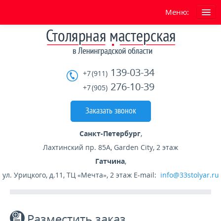
Меню:
ГЛАВНАЯ
О нас
139-03-34
+7 (911)
Условия работы сайта
276-10-39
+7 (905)
УСЛУГИ
Заказать звонок
ГОТОВЫЕ ИЗДЕЛИЯ
Санкт-Петербург
,
Лахтинский пр. 85А, Garden City, 2 этаж
ГАРАНТИЯ
Гатчина
,
ул. Урицкого, д.11, ТЦ «Мечта», 2 этаж
E-mail:
info@33stolyar.ru
СКИДКИ
При заказе двух лестниц скидка -15%
Разместить заказ
При заказе в декабре скидка -20%