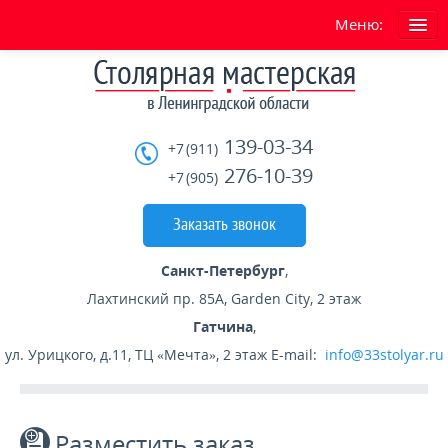
Меню:
ГЛАВНАЯ
О нас
139-03-34
+7 (911)
Условия работы сайта
276-10-39
+7 (905)
УСЛУГИ
Заказать звонок
ГОТОВЫЕ ИЗДЕЛИЯ
Санкт-Петербург
,
Лахтинский пр. 85А, Garden City, 2 этаж
ГАРАНТИЯ
Гатчина
,
ул. Урицкого, д.11, ТЦ «Мечта», 2 этаж
E-mail:
info@33stolyar.ru
СКИДКИ
При заказе двух лестниц скидка -15%
Разместить заказ
При заказе в декабре скидка -20%