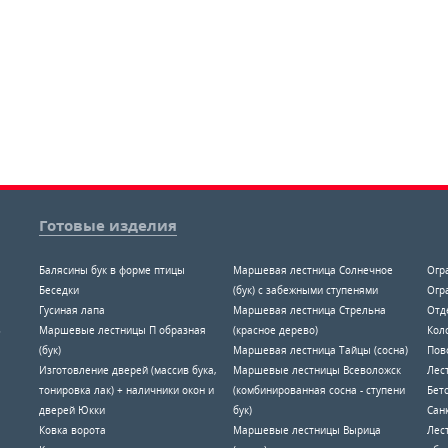
Готовые изделия
Балясины бук в форме птицы
Маршевая лестница Солнечное
Огр
Беседки
(бук) с забежными ступенями
Огр
Гусиная лапа
Маршевая лестница Стрельна
Отд
8
Маршевые лестницы П образная
(красное дерево)
Коло
(бук)
Маршевая лестница Тайцы (сосна)
Пов
Изготовление дверей (массив бука,
Маршевые лестницы Всеволожск
Лес
тонировка лак) + наличники окон и
(комбинированная сосна - ступени
Бет
дверей Юкки
бук)
Санк
Ковка ворота
Маршевые лестницы Вырица
Лес