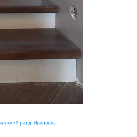
тчинский р-н д. Ивановка