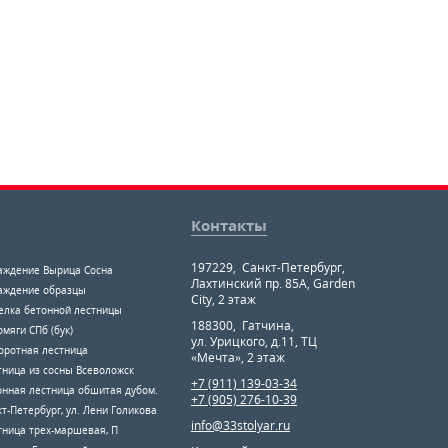
Контакты
197229
,
Санкт-Петербург
,
аждение Вырица Сосна
Лахтинский пр. 85А, Garden
аждение образцы
City, 2 этаж
елка бетонной лестницы
188300
,
Гатчина
,
мяги СПб (бук)
ул. Урицкого, д.11, ТЦ
оротная лестница
«Мечта», 2 этаж
тница из сосны Всеволожск
+7 (911) 139-03-34
онная лестница обшитая дубом.
+7 (905) 276-10-39
т-Петербург, ул. Лени Голикова
info@33stolyar.ru
тница трех-маршевая, П