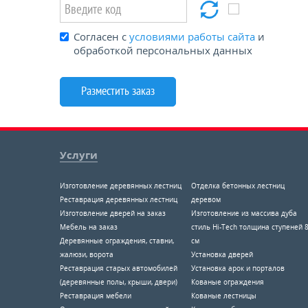
Согласен с
условиями работы сайта
и
обработкой персональных данных
Услуги
Изготовление деревянных лестниц
Отделка бетонных лестниц
Реставрация деревянных лестниц
деревом
Изготовление дверей на заказ
Изготовление из массива дуба
Мебель на заказ
стиль Hi-Tech толщина ступеней 
Деревянные ограждения, ставни,
см
жалюзи, ворота
Установка дверей
Реставрация старых автомобилей
Установка арок и порталов
(деревянные полы, крыши, двери)
Кованые ограждения
Реставрация мебели
Кованые лестницы