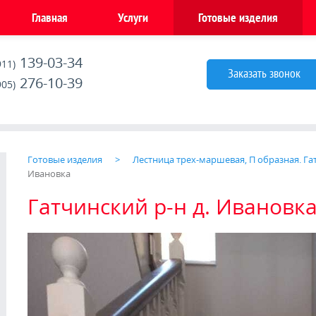
Главная
Услуги
Готовые изделия
139-03-34
911)
Заказать звонок
276-10-39
905)
Готовые изделия
Лестница трех-маршевая, П образная. Га
Ивановка
Гатчинский р-н д. Ивановк