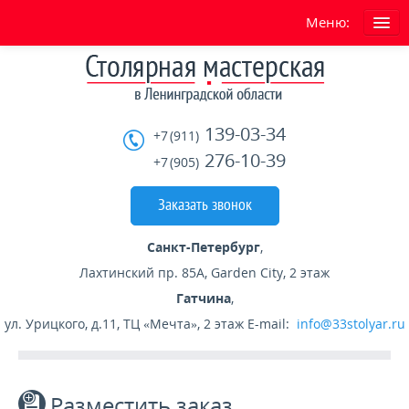
Меню:
ГЛАВНАЯ
О нас
139-03-34
+7 (911)
Условия работы сайта
276-10-39
+7 (905)
УСЛУГИ
Заказать звонок
ГОТОВЫЕ ИЗДЕЛИЯ
Санкт-Петербург
,
Лахтинский пр. 85А, Garden City, 2 этаж
ГАРАНТИЯ
Гатчина
,
ул. Урицкого, д.11, ТЦ «Мечта», 2 этаж
E-mail:
info@33stolyar.ru
СКИДКИ
При заказе двух лестниц скидка -15%
Разместить заказ
При заказе в декабре скидка -20%