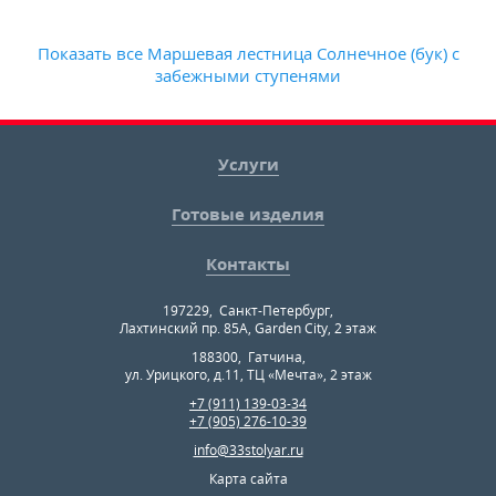
Показать все Маршевая лестница Солнечное (бук) с
забежными ступенями
Услуги
Готовые изделия
Контакты
197229
,
Санкт-Петербург
,
Лахтинский пр. 85А, Garden City, 2 этаж
188300
,
Гатчина
,
ул. Урицкого, д.11, ТЦ «Мечта», 2 этаж
+7 (911) 139-03-34
+7 (905) 276-10-39
info@33stolyar.ru
Карта сайта