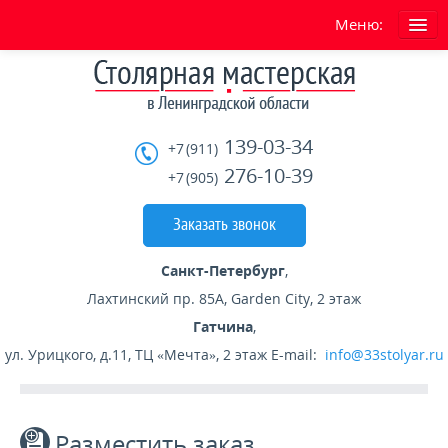
Меню:
ГЛАВНАЯ
О нас
139-03-34
+7 (911)
Условия работы сайта
276-10-39
+7 (905)
УСЛУГИ
Заказать звонок
ГОТОВЫЕ ИЗДЕЛИЯ
Санкт-Петербург
,
Лахтинский пр. 85А, Garden City, 2 этаж
ГАРАНТИЯ
Гатчина
,
ул. Урицкого, д.11, ТЦ «Мечта», 2 этаж
E-mail:
info@33stolyar.ru
СКИДКИ
При заказе двух лестниц скидка -15%
Разместить заказ
При заказе в декабре скидка -20%